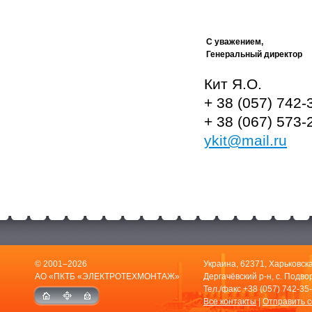
С уважением,
Генеральный директор
Кит Я.О.
+ 38 (057) 742-
+ 38 (067) 573-
ykit@mail.ru
© 2001–2026
Украина, 62371, Харьковска
АО «ПКТБ «ЭЛЕКТРОТЕХМОНТАЖ»
Дергачёвский р-н, с. Подвор
Тел./факс
+38 (057) 742-35
Все контакты
|
Отправить 