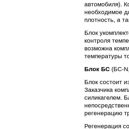
автомобиля). К
необходимое д
плотность, а т
Блок укомплек
контроля темпе
возможна комп
температуры то
Блок БС
(БC-N
Блок состоит и
Заказчика комп
силикагелем. Б
непосредственн
регенерацию т
Регенерация с