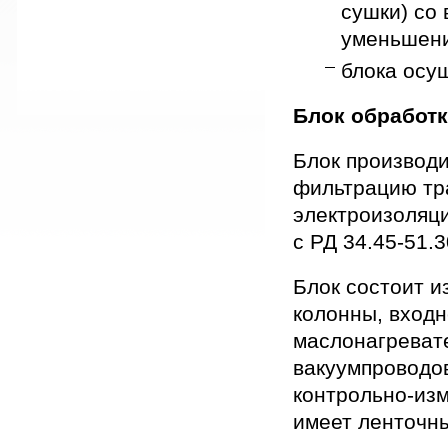
сушки) со
уменьшени
блока осу
Блок обработ
Блок производи
фильтрацию тр
электроизоляци
с РД 34.45-51.3
Блок состоит и
колонны, входн
маслонагреват
вакуумпроводо
контрольно-из
имеет ленточны