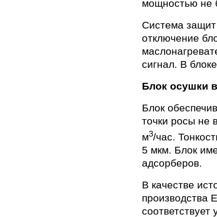
мощностью не б
Система защит
отключение бло
маслонагревате
сигнал. В блок
Блок осушки в
Блок обеспечи
точки росы не 
3
м
/час. Тонкос
5 мкм. Блок им
адсорберов.
В качестве ист
производства Е
соответствует 