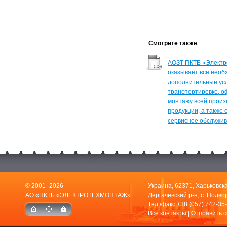
Смотрите также
АОЗТ ПКТБ «Электр
оказывает все нео
дополнительные усл
транспортировке, 
монтажу всей прои
продукции, а также
сервисное обслужив
© 2001–2026
Украина, 62371, Харьковска
АО «ПКТБ «ЭЛЕКТРОТЕХМОНТАЖ»
Дергачёвский р-н, с. Подвор
Тел./факс
+38 (057) 742-35
Все контакты
|
Отправить 