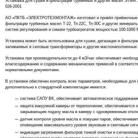
Установка для сушки и фильтрации турбинных и других масел ЭТМА У
026-2001
АО «ПКТБ «ЭЛЕКТРОТЕХМОНТАЖ» изготовил и провёл приёмочные и
фильтрации турбинных масел Т-22, Тп-22С, Тп-30С и других минерал
систем регулирования и смазки турбоагрегатов мощностью 100-1000 
Установка может быть использована для сушки, дегазации и фильтр
заливаемых в силовые трансформаторы и другие маслонаполненные 
Установка при производительности до 4 м3/час обеспечивает необхо
влагосодержанию и содержанию механических примесей в соответст
нормативными документами.
В установке обеспечен контроль всех параметров, необходимых для 
дополнительно к стандартной комплектации имеется:
система САПУ ВК, обеспечивает автоматическое поддержание
защита вакуумной камеры от переполнения, обеспечивается 
закрывающим подачу масла в камеру с одновременным отклю
датчик контроля уровня масла в ловушке паров, обеспечивае
оповещение максимального уровня звуковым и световым сиг
индикация загрязнения фильтров тонкой очистки и сигнализа