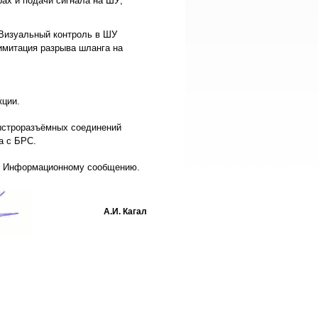
ах и подачи сигнала на ШУ;
 Визуальный контроль в ШУ
(имитация разрыва шланга на
кции.
ыстроразъёмных соединений
а с БРС.
 Информационному сообщению.
А.И. Кагал