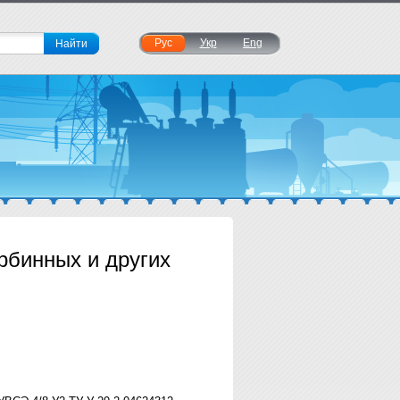
Рус
Укр
Eng
рбинных и других