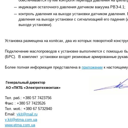
обеспечивается путём контроля перепада давления на фильтр
индикация остаточного давления датчиком вакуума РВЭ-4.1;
контроль давления на выходе установки датчиком давления.
давления на выходе установки с сигнализацией его падения 
выходе установки).
Установка размещена на колёсах, два из которых поворотной констру
Подключение маслопроводов к установке выполняется с помощью б
(БРС). В комплект установки входят резиновые армированные рукав
Более полная информация представлена в
приложении
к настоящему
Генеральный директор
АО «ПКТБ «Электротехмонтаж»
Тел. раб.: +380 57 7423756
Факс : +380 57 7423526
Тел. моб.: +380 67 5732940
Email:
ykit@mail.ru
y.kit@etma.com.ua
www.etma.com.ua