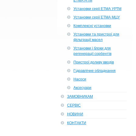
ЕТМА НТМ
Установки серії ЕТМА УРТМ
Установки серії ЕТМА МЦУ
Комплексні установки
Установки та пристрої для
фільтрації масел
Установки і блоки для
регенерації сорбентів
Пристрої доливу вводів
Гідравлічне обладнання
Насоси
Аксесуари
ЗАМОВНИКАМ
СЕРВІС
НОВИНИ
КОНТАКТИ