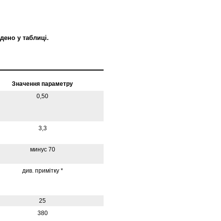
дено у таблиці.
Значення параметру
0,50
3,3
минус 70
див. примітку *
25
380