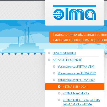
ETMA
Технологічне обладнання для
силових трансформаторів нап
ПРО КОМПАНІЮ
КАТАЛОГ ПРОДУКЦІЇ
Установки серії ЕТМА УВМ
Установки серии ЕТМА УВС
Установки серії "ЕТМА Іній"
«ЕТМА Іній-4 У1»
«ЕТМА Іній-4М У1»
«ЕТМА Іній-4.1 У1», «ЕТМА
Іній-4,1М У1», «ЕТМА