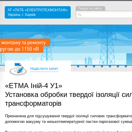
Пошук по сайту:
АТ «ПКТБ «ЕЛЕКТРОТЕХМОНТАЖ»
Україна, г. Харків
 монтажу та ремонту
ругою до 1150 кВ
Надіслати запит
«ЕТМА Іній-4 У1»
Установка обробки твердої ізоляції си
трансформаторів
Призначена для підсушування твердої ізоляції силових трансформатор
допомогою вакууму та низькотемпературної пастки парогазової суміші