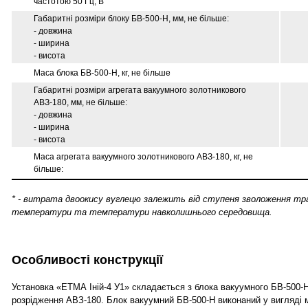
частотою 50 Гц, В
Габаритні розміри блоку БВ-500-Н, мм, не більше:
- довжина
- ширина
- висота
Маса блока БВ-500-Н, кг, не більше
Габаритні розміри агрегата вакуумного золотникового
АВЗ-180, мм, не більше:
- довжина
- ширина
- висота
Маса агрегата вакуумного золотникового АВЗ-180, кг, не
більше:
* - витрата двоокису вуглецю залежить від ступеня зволоження т
температури та температури навколишнього середовища.
Особливості конструкції
Установка «ЕТМА Іній-4 У1» складається з блока вакуумного БВ-500-Н
розрідження АВЗ-180. Блок вакуумний БВ-500-Н виконаний у вигляді 