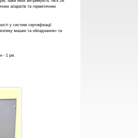
рів, баки яких витримують тиск 26
чних апаратів та герметичних
ості у системі сертифікації
безпеку машин та обладнання» та
 - 1 рік.