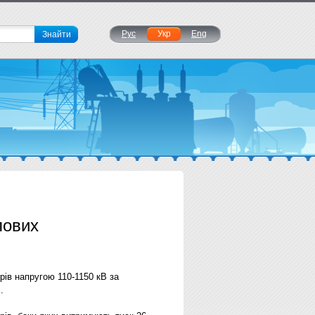
Рус
Укр
Eng
лових
ів напругою 110-1150 кВ за
.