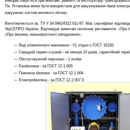
Використовується при монтажі, ремонті та експлуатації трансформато
Па. Установка може бути використана для вакуумування баків електри
,
вакуумних систем великого об
єму..
Виготовляється за ТУ У 34.04624312.011-97. Має сертифікат відповідн
УкрСЕПРО України. Відповідає вимогам технічних регламентів «Про 
«Про безпеку низьковолтного обладнання».
Вид кліматичного виконання - У1 згідно з ГОСТ 15150.
Середній термін служби - не менше 10 років, гарантійний термін
Обслуговуючий персонал - 1 особа.
Екобезпека - за ГОСТ 12.1.005.
Пожежна безпека - за ГОСТ 12.1.004.
Електробезпека - за ГОСТ 12.2.007.0