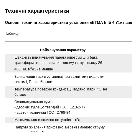
Технічні характеристики
Основні технічні характеристики установки «ЕТМА Іній-4 У1» наве
Таблиця
Найменування параметру
Швидкість відкачування парогазової суміші з бака
трансформатора при залишковому тиску в ньому 26–
3
400 Па, м
/с, не менше
Залишковий тиск в установці при закритому вхідному
вентилі, Па, не більше
Температура поверхні конденсації водяної пари, °С, не
більше
Охолоджувальна суміш:
- двоокис вуглецю твердий ГОСТ 12162-77
- ацетон технічний ГОСТ 2768-84
Максимальна споживна потужність, кВт
Напруга живлення трифазної мережі змінного струму