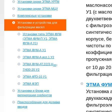
Установки серии ЭТМА УРТМ
маслонасо
Установки серии ЭТМА МЦУ
У1 (с масл
Комплексные установки
двухветвев
Установки и устройства для
с фильтроэ
фильтрации масел
синтетичес
Установки типа ЭТМА ФУМ
корпусе, б
(ЭТМА ФУМ-П У1, ЭТМА
ФУМ-А У1)
чистоты по
ЭТМА ФУМ-А У1
коэффициен
ЭТМА ФУМ-А исп.1 У2
пропускная
ЭТМА ФУМ-АТ.2/2/3.Н
-
30
от 10 до 20
7/400-20 У2
фильтрации
ЭТМА ФТО-10 У1
ЭТМА ФЭП
ЭТМА ФУМ
Установка 
Установки и блоки для
регенерации сорбентов
двухкаскад
Приспособления для доливки
фильтроэле
вводов
синтетичес