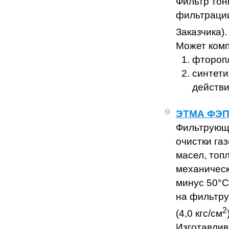
Фильтр тон
фильтрации
Заказчика)
Может комп
фторопл
синтети
действи
ЭТМА ФЭ
Фильтрующи
очистки га
масел, топл
механическ
минус 50°С
на фильтру
2
(4,0 кгс/см
Изготавлив