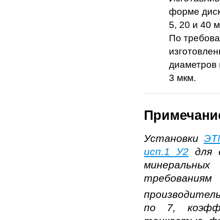
форме диск
5, 20 и 40 м
По требова
изготовле
диаметров 
3 мкм.
Примечани
Установки
ЭТ
исп.1 У2
для с
минеральных
требования
производител
по 7, коэф