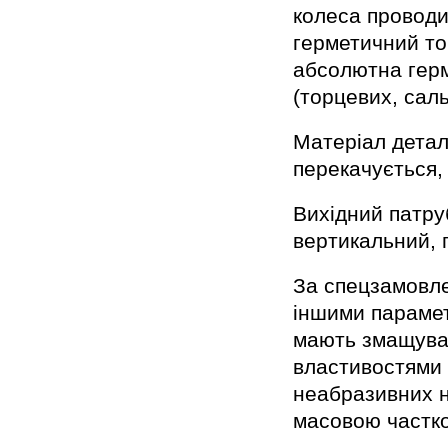
колеса проводи
герметичний то
абсолютна герм
(торцевих, сал
Матеріал детал
перекачується, 
Вихідний патру
вертикальний, 
За спецзамовле
іншими парамет
мають змащувал
властивостями 
неабразивних н
масовою частко