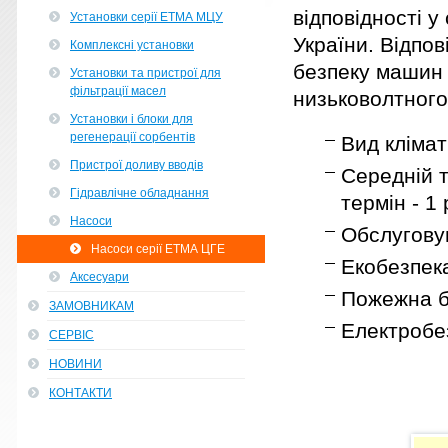
відповідності 
Установки серії ЕТМА МЦУ
України. Відпо
Комплексні установки
безпеку машин 
Установки та пристрої для
фільтрації масел
низьковолтного
Установки і блоки для
регенерації сорбентів
Вид клімат
Пристрої доливу вводів
Середній т
Гідравлічне обладнання
термін - 1 
Насоси
Обслугову
Насоси серії ЕТМА ЦГЕ
Екобезпека
Аксесуари
Пожежна бе
ЗАМОВНИКАМ
Електробез
СЕРВІС
НОВИНИ
КОНТАКТИ