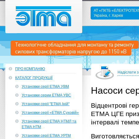
АТ «ПКТБ «ЕЛЕКТРОТЕ
Україна, г. Харків
ETMA
Технологічне обладнання для монтажу та ремонту
силових трансформаторів напругою до 1150 кВ
ПРО КОМПАНІЮ
Надіслати 
КАТАЛОГ ПРОДУКЦІЇ
Установки серії ЕТМА УВМ
Насоси се
Установки серии ЕТМА УВС
Установки серії "ЕТМА Іній"
Відцентрові ге
ЕТМА ЦГЕ призн
Установки серії «ЕТМА Суховій»
інтервалі темпе
Установки серії ЕТМА НТМЛ та
ЕТМА НТМ
Виготовляється
Установки серії ЕТМА УРТМ