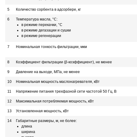
5
Количество сорбента в адсорбере, кг
6
Температура масла, °С:
в режиме перекачки, °С
в режиме дегазации и сушки
в режиме регенерации
7
Номинальная тонкость фильтрации, мкм
8
Коэффициент фильтрации (β-коэффициент), не менее
9
Давление на выходе, МПа, не менее
10
Номинальная мощность маслонагревателя, кВт
11
Напряжение питания трехфазной сети частотой 50 Гц, В
12
Максимальная потребляемая мощность, кВт
13
Установленная мощность, кВт
14
Габаритные размеры, м, не более:
длина
ширина