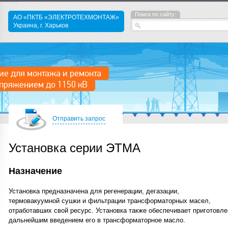
Поиск по сайту:
АО «ПКТБ «ЭЛЕКТРОТЕХМОНТАЖ»
Украина, г. Харьков
ие для монтажа и ремонта
пряжением до 1150 кВ
Отправить запрос
Установка серии ЭТМА
Назначение
Установка предназначена для регенерации, дегазации,
термовакуумной сушки и фильтрации трансформаторных масел,
отработавших свой ресурс. Установка также обеспечивает приготовле
дальнейшим введением его в трансформаторное масло.