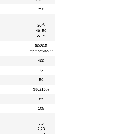
250
4)
20
40÷50
65÷75
50/20/5
три ступени
400
0,2
50
380±10%
85
105
5,0
2,23