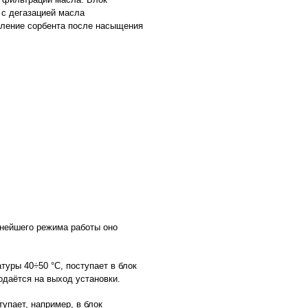
 с дегазацией масла
вление сорбента после насыщения
ьнейшего режима работы оно
туры 40÷50 °С, поступает в блок
одаётся на выход установки.
упает, например, в блок