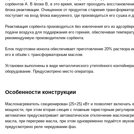
сорбентов А. В блоке В, в это время, может проходить восстановлен
блока реактивации. Очищенное от продуктов старения трансформатор
поступает на вход блока вакуумного, где производиться его сушка и д
Реактивация сорбента производиться без извлечения его из адсорбе
подачи воздуха для поддержания его горения, обеспечивая температу
рекомендуемую производителем сорбента.
Блок подготовки ионола обеспечивает приготовление 20% раствора 
его в объём с трансформаторным маслом.
Установки выполнены в виде металлического утеплённого контейнера
оборудование. Предусмотрено место оператора.
Особенности конструкции
Маслонагреватель секционирован (25+25) кВт и позволяет включать 
мощности, при этом вторая секция с плавным тиристорным регулиро
автоматики предусматривает автоматическое отключение маслонагре
масла, при перегреве масла, при этом одновременно подаётся звуков
предусмотрено реле чередовании фаз.