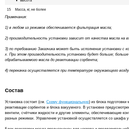
высота
15
Масса, кг, не более
Примечания:
1) в любом из режимов обеспечивается фильтрация масла;
2) производительность установки зависит от качества масла на в
3) по требованию Заказчика может быть исполнение установки с к
х. При этом производительность установки будет больше; больше
обрабатываемого масла до реактивации сорбента;
4) перекачка осуществляется при температуре окружающего возду
Состав
Установка состоит (см.
Схему функциональную
) из блока подготовки 
реактивации сорбентов и блока вакуумного. В установке предусмотр
вентили, счётчики жидкости и другие элементы, обеспечивающие конт
разных режимах. Управление установкой осуществляется со шкафа у
Блок подготовки масла предназначен для нагрева и предварительно