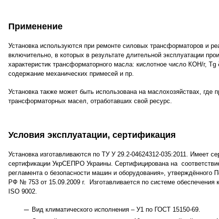
Применение
Установка используются при ремонте силовых трансформаторов и ре
включительно, в которых в результате длительной эксплуатации п
характеристик трансформаторного масла: кислотное число КОН/г, Tg 
содержание механических примесей и пр.
Установка также может быть использована на маслохозяйствах, где 
трансформаторных масел, отработавших свой ресурс.
Условия эксплуатации, сертификация
Установка изготавливаются по ТУ У 29.2-04624312-035:2011. Имеет с
сертификации УкрСЕПРО Украины. Сертифицирована на соответствие
регламента о безопасности машин и оборудования», утверждённого 
РФ № 753 от 15.09.2009 г. Изготавливается по системе обеспечения к
ISO 9002.
Вид климатического исполнения – У1 по ГОСТ 15150-69.