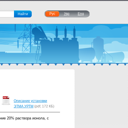
Рус
Укр
Eng
Описание установки
ЭТМА УРТМ
(pdf, 172 КБ)
ние 20% раствора ионола, с