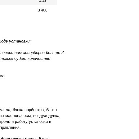
2,12
3 400
ходе установки;
оличеством адсорберов больше 3-
 также будет количество
ха.
масла, блока сорбентов, блока
ены маслонасосы, воздуходувка,
роль и работу установки в
правления.
й фильтрации масла. Блок