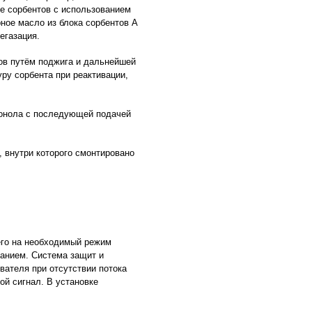
ие сорбентов с использованием
ное масло из блока сорбентов А
егазация.
ров путём поджига и дальнейшей
ру сорбента при реактивации,
ионола с последующей подачей
, внутри которого смонтировано
его на необходимый режим
ванием. Система защит и
вателя при отсутствии потока
ой сигнал. В установке