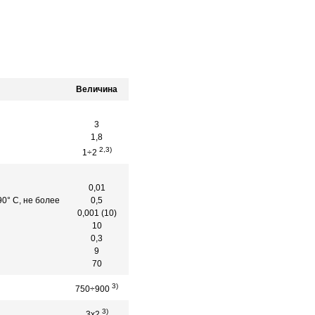
Величина
3
1,8
2,3)
1÷2
0,01
90° С, не более
0,5
0,001 (10)
10
0,3
9
70
3)
750÷900
3)
3х2