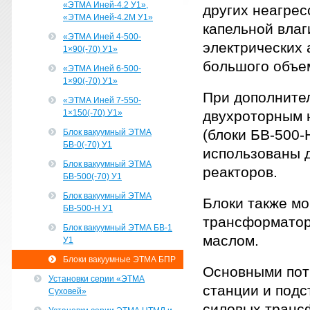
«ЭТМА Иней-4.2 У1»,
других неагрес
«ЭТМА Иней-4.2М У1»
капельной влаг
«ЭТМА Иней 4-500-
электрических 
1×90(-70) У1»
большого объе
«ЭТМА Иней 6-500-
1×90(-70) У1»
При дополните
«ЭТМА Иней 7-550-
1×150(-70) У1»
двухроторным н
(блоки БВ-500-Н
Блок вакуумный ЭТМА
БВ-0(-70) У1
использованы 
Блок вакуумный ЭТМА
реакторов.
БВ-500(-70) У1
Блок вакуумный ЭТМА
Блоки также мо
БВ-500-Н У1
трансформатор
Блок вакуумный ЭТМА БВ-1
маслом.
У1
Блоки вакуумные ЭТМА БПР
Основными пот
Установки серии «ЭТМА
станции и подс
Суховей»
силовых трансф