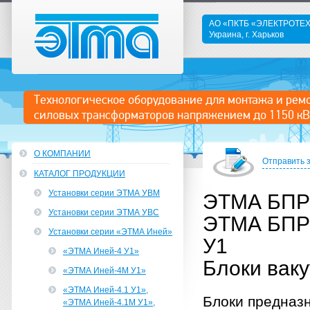
АО «ПКТБ «ЭЛЕКТРОТ
Украина, г. Харьков
ЭТМА
Технологическое оборудование для монтажа и рем
силовых трансформаторов напряжением до 1150 кВ
О КОМПАНИИ
Отправить 
КАТАЛОГ ПРОДУКЦИИ
Установки серии ЭТМА УВМ
ЭТМА БПР-
Установки серии ЭТМА УВС
ЭТМА БПР-
Установки серии «ЭТМА Иней»
У1
«ЭТМА Иней-4 У1»
Блоки вак
«ЭТМА Иней-4М У1»
«ЭТМА Иней-4.1 У1»,
Блоки предназн
«ЭТМА Иней-4.1М У1»,