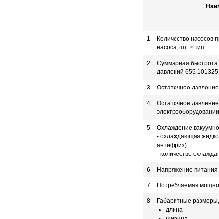
Наи
1
Количество насосов п
насоса, шт. × тип
2
Суммарная быстрота 
давлений 655-101325 
3
Остаточное давление,
4
Остаточное давление,
электрооборудовании,
5
Охлаждение вакуумног
- охлаждающая жидко
антифриз)
- количество охлажда
6
Напряжение питания т
7
Потребляемая мощнос
8
Габаритные размеры, 
длина
ширина