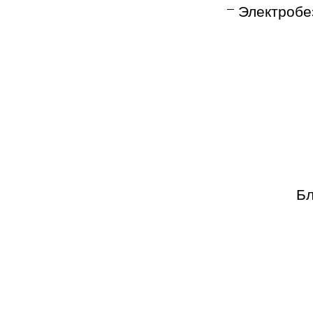
Электробез
Бл