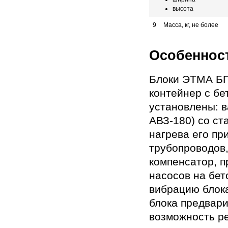
высота
9
Масса, кг, не более
Особеннос
Блоки ЭТМА БП
контейнер с бе
установлены: в
АВЗ-180) со ст
нагрева его пр
трубопроводов,
компенсатор, п
насосов на бе
вибрацию блока
блока предвар
возможность р