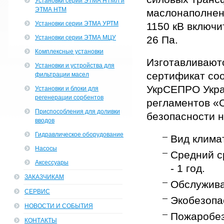
Установки серии ЭТМА НТМЛ и
ЭТМА НТМ
маслонаполнен
Установки серии ЭТМА УРТМ
1150 кВ включи
Установки серии ЭТМА МЦУ
26 Па.
Комплексные установки
Изготавливаютс
Установки и устройства для
сертификат соо
фильтрации масел
УкрСЕПРО Укра
Установки и блоки для
регенерации сорбентов
регламентов «
Приспособления для доливки
безопасности н
вводов
Гидравлическое оборудование
Вид клима
Насосы
Средний ср
Аксессуары
- 1 год.
ЗАКАЗЧИКАМ
Обслужива
СЕРВИС
Экобезопас
НОВОСТИ И СОБЫТИЯ
Пожаробез
КОНТАКТЫ