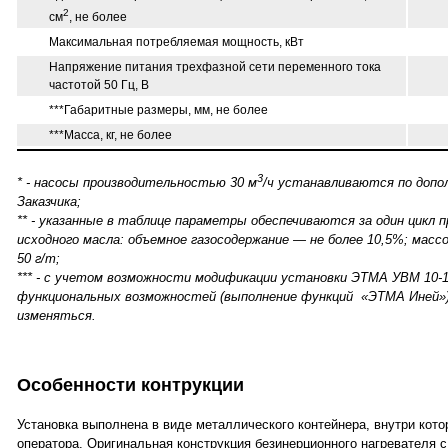
2
см
, не более
Максимальная потребляемая мощность, кВт
Напряжение питания трехфазной сети переменного тока
частотой 50 Гц, В
***Габаритные размеры, мм, не более
***Масса, кг, не более
3
* - насосы производительностью 30 м
/ч устанавливаются по доп
Заказчика;
** - указанные в таблице параметры обеспечиваются за один цикл
исходного масла: объемное газосодержание — не более 10,5%; масс
50 г/т;
*** - с учетом возможности модификации установки ЭТМА УВМ 10-1
функциональных возможностей (выполнение функций «ЭТМА Иней»
изменяться.
Особенности контрукции
Установка выполнена в виде металлического контейнера, внутри кот
оператора. Оригинальная конструкция безинерционного нагревателя с