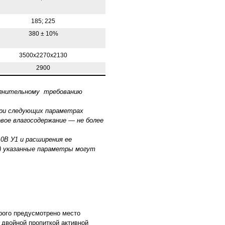
185; 225
380 ± 10%
3500х2270х2130
2900
олнительному требованию
 при следующих параметрах
овое влагосодержание — не более
0В У1 и расширения ее
) указанные параметры могут
орого предусмотрено место
 двойной пропиткой активной