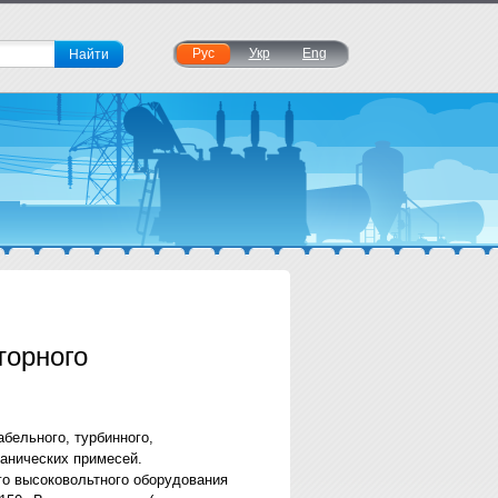
Рус
Укр
Eng
торного
бельного, турбинного,
ханических примесей.
го высоковольтного оборудования