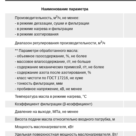
Наименование параметра
3
Производительность, м
/ч, не менее:
- в режиме дегазации, сушки и фильтрации
- в режиме нагрева и фильтрации
- в режиме азотирования
3
Диапазон регулирования производительности, м
/ч
** Параметри обработанного масла:
- объемное газосодержание, %, не более
- массовое влагосодержание, г/т, не больше
- содержание механических примесей, г/т, не более
- содержание азота после азотирования, %
- класс чистоти по ГОСТ 17216, не хуже
- тонкость фильтрации, мкм
- пробивное напряжение, кВ, не менее
Температура масла в режиме нагрева, °С
Коэффициент фильтрации (β-коэффициент)
Давление на выходе, МПа, не менее
Висота подачи масла относительно входного патрубка, м
Мощность маслонагревателя, кВт
Удельная поверхностная мощность маслонагревателя, Вт/