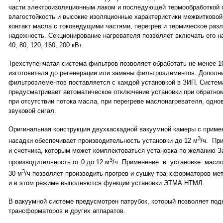
части электроизоляционным лаком и последующей термообработкой 
влагостойкость и высокие изоляционные характеристики межвитковой
контакт масла с токоведущими частями, перегрев и термическое раз
надежность. Секционирование нагревателя позволяет включать его 
40, 80, 120, 160, 200 кВт.
Трехступенчатая система фильтров позволяет обработать не менее 10
изготовителя до регенерации или замены фильтроэлементов..Дополн
фильтроэлементов поставляется с каждой установкой в ЗИП. Систем
предусматривает автоматическое отключение установки при обратно
при отсутствии потока масла, при перегреве маслонагревателя, одно
звуковой сигал.
Оригинальная конструкция двухкаскадной вакуумной камеры с прим
3
насадки обеспечивает производительность установки до 12 м
/ч. Пр
и счетчика, которым может комплектоваться установка по желанию З
3
производительность от 0 до 12 м
/ч. Применение в установке масл
3
30 м
/ч позволяет производить прогрев и сушку трансформаторов мето
и в этом режиме выполняются функции установки ЭТМА НТМЛ.
В вакуумной системе предусмотрен патрубок, который позволяет по
трансформаторов и других аппаратов.