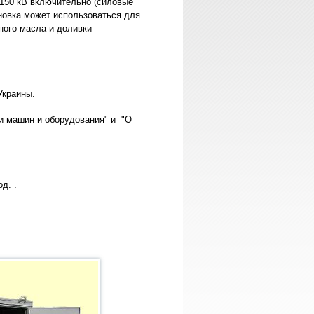
1150 кВ включительно (силовые
новка может использоваться для
ного масла и доливки
Украины.
и машин и оборудования" и "О
д. .