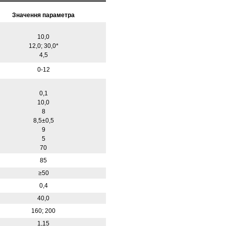
Значення параметра
10,0
12,0; 30,0*
4,5
0-12
0,1
10,0
8
8,5±0,5
9
5
70
85
≥50
0,4
40,0
160; 200
1,15