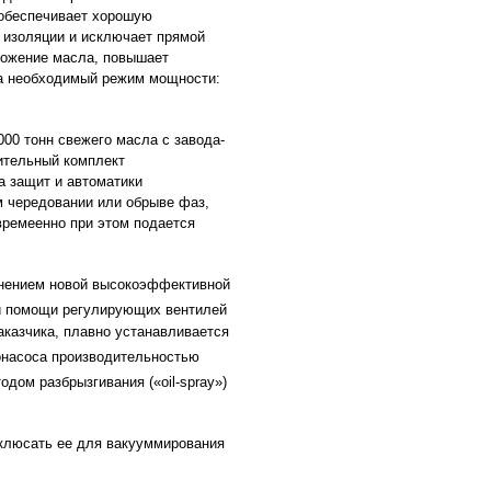
обеспечивает хорошую
 изоляции и исключает прямой
ложение масла, повышает
на необходимый режим мощности:
00 тонн свежего масла с завода-
ительный комплект
а защит и автоматики
м чередовании или обрыве фаз,
времеенно при этом подается
енением новой высокоэффективной
и помощи регулирующих вентилей
аказчика, плавно устанавливается
онасоса производительностью
дом разбрызгивания («oil-spray»)
дклюсать ее для вакууммирования