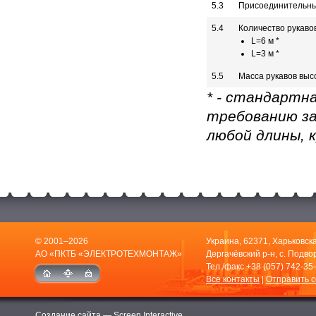
5.3
Присоединительны
5.4
Количество рукавов
L=6 м *
L=3 м *
5.5
Масса рукавов высо
* - стандартн
требованию за
любой длины, 
© 2001–2026
Украина, 62371, Харьковска
АО «ПКТБ «ЭЛЕКТРОТЕХМОНТАЖ»
Дергачёвский р-н, с. Подвор
Тел./факс
+38 (057) 742-35
Все контакты
|
Отправить 
Создание сайта —
Screen Interactive