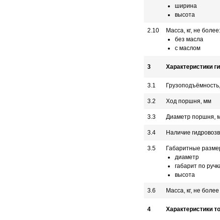
ширина
высота
2.10
Масса, кг, не более
без масла
с маслом
3
Характеристики г
3.1
Грузоподъёмность,
3.2
Ход поршня, мм
3.3
Диаметр поршня, 
3.4
Наличие гидровоз
3.5
Габаритные разме
диаметр
габарит по ручк
высота
3.6
Масса, кг, не более
4
Характеристики т