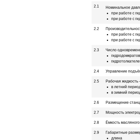
2.1
Номинальное давле
при работе с г
при работе с г
2.2
Производительность
при работе с г
при работе с г
2.3
Число одновременн
гидродомкратов
гидротолкателе
2.4
Управление подъё
2.5
Рабочая жидкость 
в летний перио
в зимний перио
2.6
Размещение стан
2.7
Мощность электрод
2.8
Ёмкость масляного 
2.9
Габаритные разме
длина