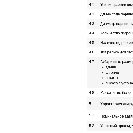
4.1
Усилие, развиваем
4.2
Длина хода поршн
4.3
Диаметр поршня, 
4.4
Количество гидроц
4.5
Наличие гидровоз
4.6
Тип рельса для за
4.7
Габаритные разме
длина
ширина
высота
высота с устан
4.8
Масса, кг, не более
5
Характеристики р
5.1
Номинальное давле
5.2
Условный проход, 