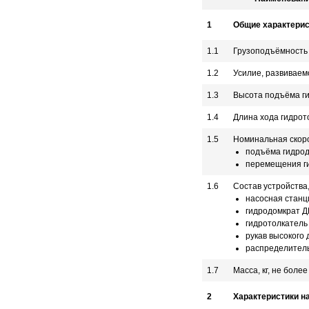
1
Общие характерис
1.1
Грузоподъёмность 
1.2
Усилие, развиваем
1.3
Высота подъёма г
1.4
Длина хода гидрот
1.5
Номинальная скоро
подъёма гидро
перемещения г
1.6
Состав устройства,
насосная станци
гидродомкрат Д
гидротолкатель
рукав высокого
распределител
1.7
Масса, кг, не более
2
Характеристики на