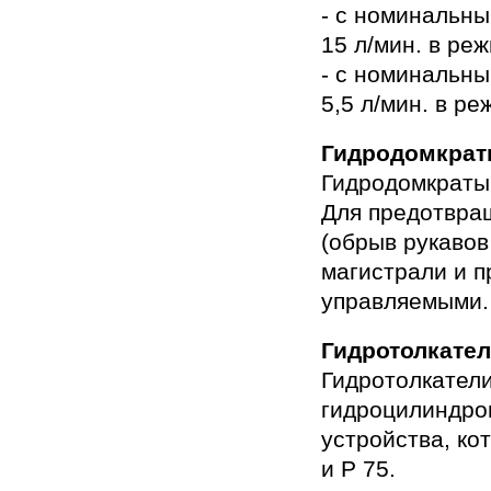
- с номинальн
15 л/мин. в ре
- с номинальн
5,5 л/мин. в р
Гидродомкра
Гидродомкраты
Для предотвра
(обрыв рукавов
магистрали и п
управляемыми.
Гидротолкате
Гидротолкатели
гидроцилиндров
устройства, ко
и Р 75.