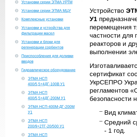
Установки серии ЭТМА УРТМ
Устройство
ЭТМ
Установки серии ЭТМА МЦУ
У1
предназначе
Комплексные установки
перемещения т
Установки и устройства для
фильтрации масел
частности для
Установки и блоки для
реакторов и др
регенерации сорбентов
выполнении эл
Приспособления для доливки
вводов
Изготавливаетс
Гидравлическое оборудование
сертификат соо
ЭТМА НСП
УкрСЕПРО Укра
400/5,5+4ДГ-100В У1
регламентов «
ЭТМА НСП
безопасности н
400/5,5+4ДГ-200М У1
ЭТМА НСП-400М-ДГ-200М
Вид клима
У1
ЭТМА НСП
Средний ср
200/9+2ТГ-20/500 У1
- 1 год.
ЭТМА НСП